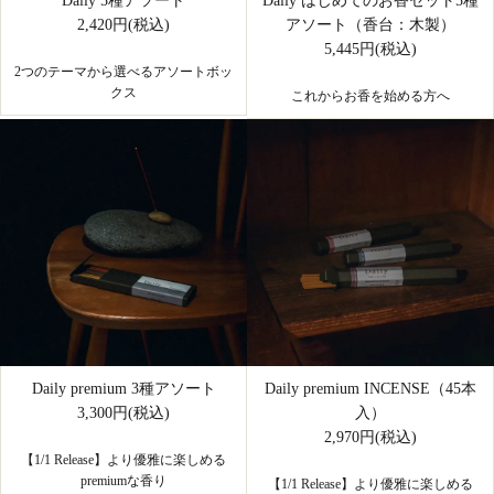
Daily 5種アソート
Daily はじめてのお香セット5種
2,420円(税込)
アソート（香台：木製）
5,445円(税込)
2つのテーマから選べるアソートボッ
クス
これからお香を始める方へ
Daily premium 3種アソート
Daily premium INCENSE（45本
3,300円(税込)
入）
2,970円(税込)
【1/1 Release】より優雅に楽しめる
premiumな香り
【1/1 Release】より優雅に楽しめる