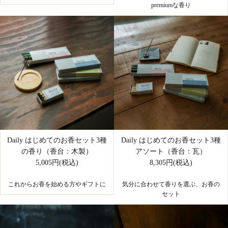
premiumな香り
Daily はじめてのお香セット3種
Daily はじめてのお香セット3種
の香り（香台：木製）
アソート（香台：瓦）
5,005円(税込)
8,305円(税込)
これからお香を始める方やギフトに
気分に合わせて香りを選ぶ、お香の
セット