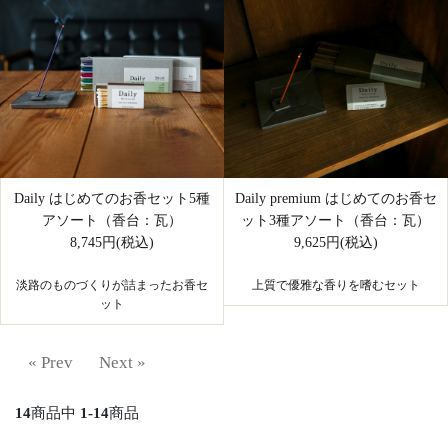
Daily premium はじめてのお香セ
Daily はじめてのお香セット5種
ット3種アソート（香台：瓦）
アソート（香台：瓦）
9,625円(税込)
8,745円(税込)
上質で優雅な香りを嗜むセット
淡路のものづくりが詰まったお香セ
ット
« Prev
Next »
14
商品中
1-14
商品