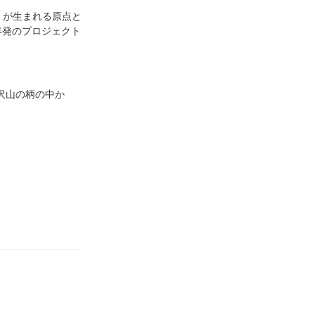
i」が生まれる原点と
年発のプロジェクト
沢山の柄の中か