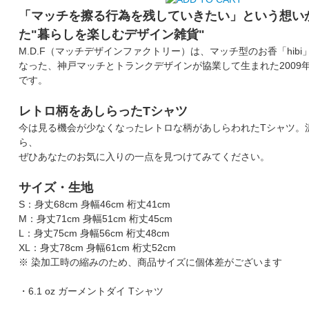
「マッチを擦る行為を残していきたい」という想い
た"暮らしを楽しむデザイン雑貨"
M.D.F（マッチデザインファクトリー）は、マッチ型のお香「hib
なった、神戸マッチとトランクデザインが協業して生まれた2009
です。
レトロ柄をあしらったTシャツ
今は見る機会が少なくなったレトロな柄があしらわれたTシャツ。
ら、
ぜひあなたのお気に入りの一点を見つけてみてください。
サイズ・生地
S：身丈68cm 身幅46cm 桁丈41cm
M：身丈71cm 身幅51cm 桁丈45cm
L：身丈75cm 身幅56cm 桁丈48cm
XL：身丈78cm 身幅61cm 桁丈52cm
※ 染加工時の縮みのため、商品サイズに個体差がございます
・6.1 oz ガーメントダイ Tシャツ