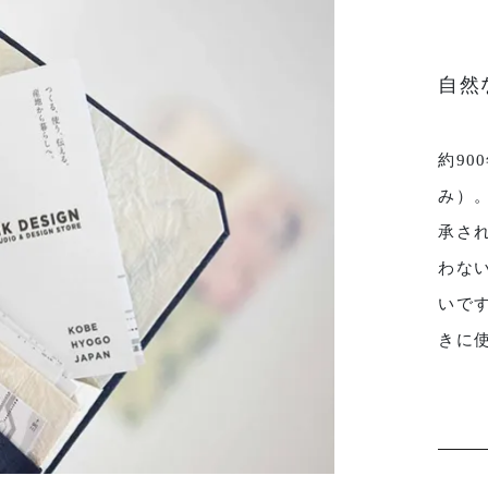
自然
約9
み）
承さ
わな
いで
きに