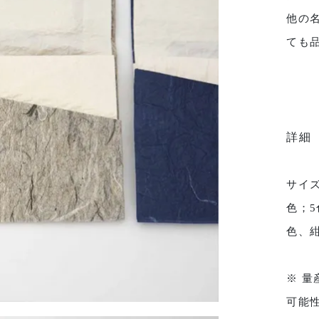
他の
ても
詳細
サイズ
色；
色、
※ 
可能