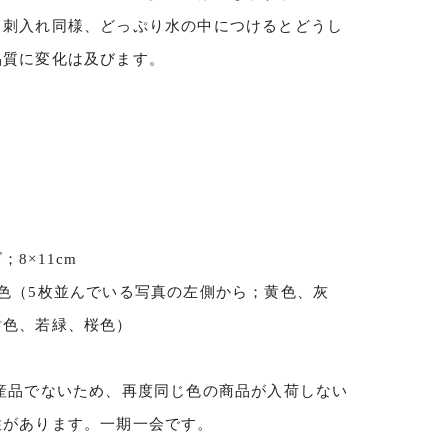
名刺入れ同様、どっぷり水の中につけるとどうし
品質に変化は及びます。
；8×11cm
5色（5枚並んでいる写真の左側から；黄色、灰
紺色、若緑、桜色）
量産品でないため、再度同じ色の商品が入荷しない
性があります。一期一会です。