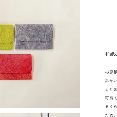
和紙
杉原
温か
るた
可能
るく
ため