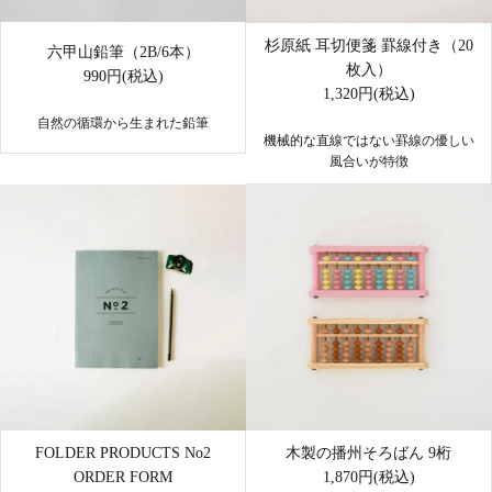
杉原紙 耳切便箋 罫線付き（20
六甲山鉛筆（2B/6本）
枚入）
990円(税込)
1,320円(税込)
自然の循環から生まれた鉛筆
機械的な直線ではない罫線の優しい
風合いが特徴
FOLDER PRODUCTS No2
木製の播州そろばん 9桁
ORDER FORM
1,870円(税込)